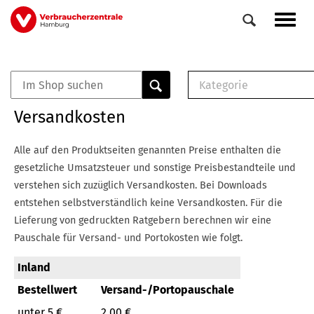
Direkt
Navig
zum
aktiv
Inhalt
Kategorie
0
Veranstaltungen
E-Book (PDF)
Versandkosten
Elemente
Musterbrief (RTF)
E-Broschüre (PDF
Alle auf den Produktseiten genannten Preise enthalten die
Checklisten (PDF)
gesetzliche Umsatzsteuer und sonstige Preisbestandteile und
Broschüre
verstehen sich zuzüglich Versandkosten.
Bei Downloads
Buch
entstehen selbstverständlich keine Versandkosten.
Für die
Lieferung von gedruckten Ratgebern berechnen wir eine
Pauschale für Versand- und Portokosten wie folgt.
Inland
Bestellwert
Versand-/Portopauschale
unter 5 €
2,00 €