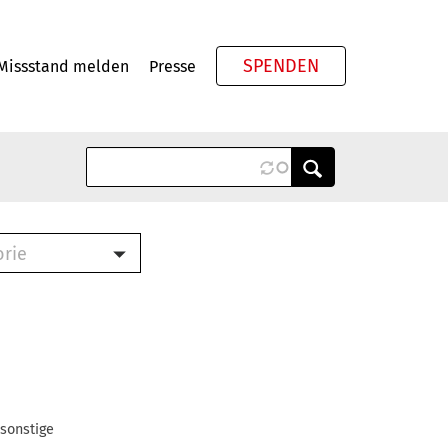
SPENDEN
Missstand melden
Presse
Meta
orie
Book (PDF)
terbrief (RTF)
roschüre (PDF)
cklisten (PDF)
oschüre
ch
 sonstige