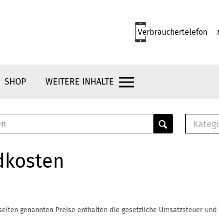
Verbrauchertelefon
SHOP
WEITERE INHALTE
Kateg
E-
Mus
dkosten
E-B
Che
Br
Bu
seiten genannten Preise enthalten die gesetzliche Umsatzsteuer und