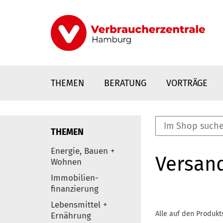
Direkt
zum
Inhalt
THEMEN
BERATUNG
VORTRÄGE
THEMEN
nstaltungen
Energie, Bauen +
Versan
0
Wohnen
Elemente
Immobilien-
finanzierung
Lebensmittel +
Alle auf den Produkt
Ernährung