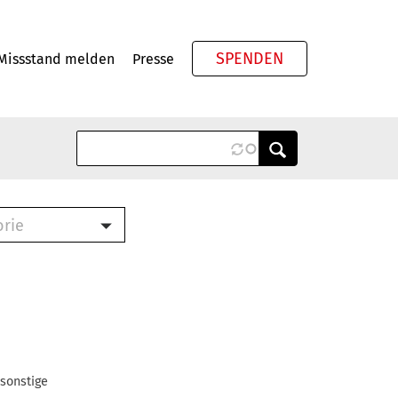
SPENDEN
Missstand melden
Presse
Meta
orie
Book (PDF)
terbrief (RTF)
roschüre (PDF)
cklisten (PDF)
oschüre
ch
 sonstige