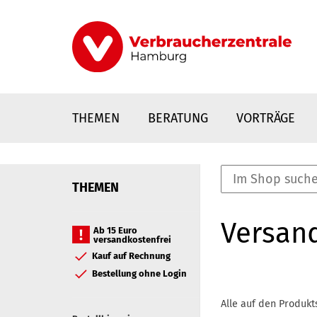
Direkt
zum
Inhalt
THEMEN
BERATUNG
VORTRÄGE
THEMEN
nstaltungen
Versan
0
Ab 15 Euro
versandkostenfrei
Elemente
Kauf auf Rechnung
Bestellung ohne Login
Alle auf den Produkt