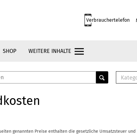
Verbrauchertelefon
SHOP
WEITERE INHALTE
Kateg
E-
Mus
dkosten
E-B
Che
Br
Bu
seiten genannten Preise enthalten die gesetzliche Umsatzsteuer und