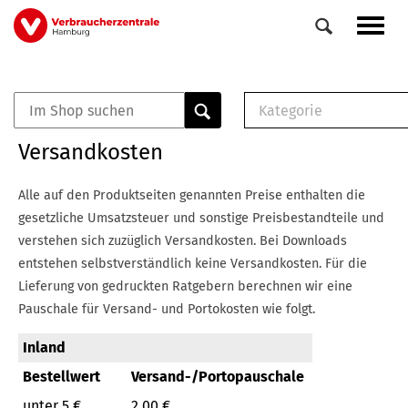
Direkt
Navig
zum
aktiv
Inhalt
Kategorie
0
Veranstaltungen
E-Book (PDF)
Versandkosten
Elemente
Musterbrief (RTF)
E-Broschüre (PDF
Alle auf den Produktseiten genannten Preise enthalten die
Checklisten (PDF)
gesetzliche Umsatzsteuer und sonstige Preisbestandteile und
Broschüre
verstehen sich zuzüglich Versandkosten.
Bei Downloads
Buch
entstehen selbstverständlich keine Versandkosten.
Für die
Lieferung von gedruckten Ratgebern berechnen wir eine
Pauschale für Versand- und Portokosten wie folgt.
Inland
Bestellwert
Versand-/Portopauschale
unter 5 €
2,00 €