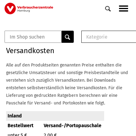
Direkt
Navig
zum
aktiv
Inhalt
Kategorie
0
Veranstaltungen
E-Book (PDF)
Versandkosten
Elemente
Musterbrief (RTF)
E-Broschüre (PDF
Alle auf den Produktseiten genannten Preise enthalten die
Checklisten (PDF)
gesetzliche Umsatzsteuer und sonstige Preisbestandteile und
Broschüre
verstehen sich zuzüglich Versandkosten.
Bei Downloads
Buch
entstehen selbstverständlich keine Versandkosten.
Für die
Lieferung von gedruckten Ratgebern berechnen wir eine
Pauschale für Versand- und Portokosten wie folgt.
Inland
Bestellwert
Versand-/Portopauschale
unter 5 €
2,00 €