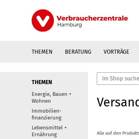
Direkt
zum
Inhalt
THEMEN
BERATUNG
VORTRÄGE
THEMEN
nstaltungen
Energie, Bauen +
Versan
0
Wohnen
Elemente
Immobilien-
finanzierung
Lebensmittel +
Alle auf den Produkt
Ernährung