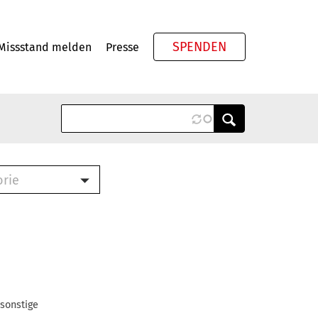
SPENDEN
Missstand melden
Presse
Meta
orie
Book (PDF)
terbrief (RTF)
roschüre (PDF)
cklisten (PDF)
oschüre
ch
 sonstige