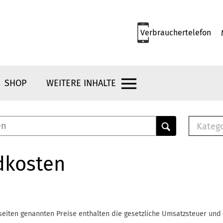
Verbrauchertelefon
SHOP
WEITERE INHALTE
Kateg
E-
Mus
dkosten
E-B
Che
Br
Bu
seiten genannten Preise enthalten die gesetzliche Umsatzsteuer und