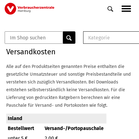
Direkt
Navig
zum
aktiv
Inhalt
Kategorie
0
Veranstaltungen
E-Book (PDF)
Versandkosten
Elemente
Musterbrief (RTF)
E-Broschüre (PDF
Alle auf den Produktseiten genannten Preise enthalten die
Checklisten (PDF)
gesetzliche Umsatzsteuer und sonstige Preisbestandteile und
Broschüre
verstehen sich zuzüglich Versandkosten.
Bei Downloads
Buch
entstehen selbstverständlich keine Versandkosten.
Für die
Lieferung von gedruckten Ratgebern berechnen wir eine
Pauschale für Versand- und Portokosten wie folgt.
Inland
Bestellwert
Versand-/Portopauschale
unter 5 €
2,00 €