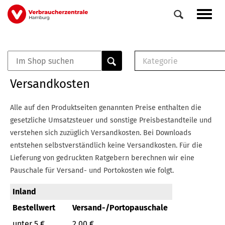
Direkt
Navig
zum
aktiv
Inhalt
Kategorie
0
Veranstaltungen
E-Book (PDF)
Versandkosten
Elemente
Musterbrief (RTF)
E-Broschüre (PDF
Alle auf den Produktseiten genannten Preise enthalten die
Checklisten (PDF)
gesetzliche Umsatzsteuer und sonstige Preisbestandteile und
Broschüre
verstehen sich zuzüglich Versandkosten.
Bei Downloads
Buch
entstehen selbstverständlich keine Versandkosten.
Für die
Lieferung von gedruckten Ratgebern berechnen wir eine
Pauschale für Versand- und Portokosten wie folgt.
Inland
Bestellwert
Versand-/Portopauschale
unter 5 €
2,00 €