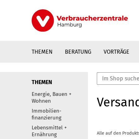
Direkt
zum
Inhalt
THEMEN
BERATUNG
VORTRÄGE
THEMEN
nstaltungen
Energie, Bauen +
Versan
0
Wohnen
Elemente
Immobilien-
finanzierung
Lebensmittel +
Alle auf den Produkt
Ernährung