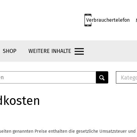
Verbrauchertelefon
SHOP
WEITERE INHALTE
Kateg
E-
Mus
dkosten
E-B
Che
Br
Bu
seiten genannten Preise enthalten die gesetzliche Umsatzsteuer und