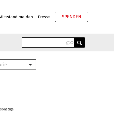
SPENDEN
Missstand melden
Presse
Meta
orie
Book (PDF)
terbrief (RTF)
roschüre (PDF)
cklisten (PDF)
oschüre
ch
 sonstige