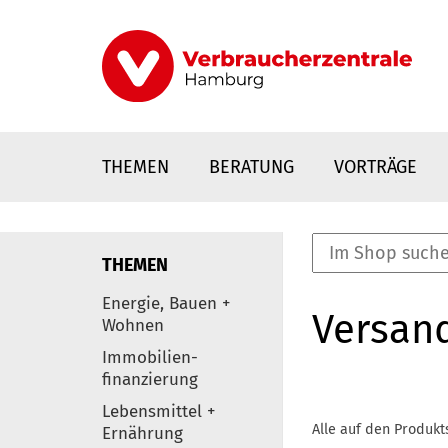
Direkt
zum
Inhalt
THEMEN
BERATUNG
VORTRÄGE
THEMEN
nstaltungen
Energie, Bauen +
Versan
0
Wohnen
Elemente
Immobilien-
finanzierung
Lebensmittel +
Alle auf den Produkt
Ernährung