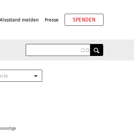
SPENDEN
Missstand melden
Presse
Meta
orie
Book (PDF)
terbrief (RTF)
roschüre (PDF)
cklisten (PDF)
oschüre
ch
 sonstige