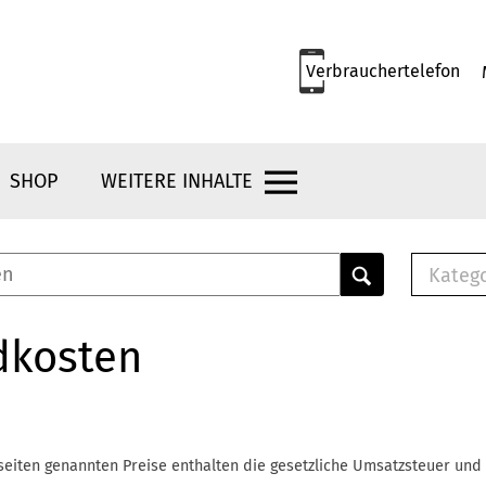
Verbrauchertelefon
SHOP
WEITERE INHALTE
Kateg
E-
Mus
dkosten
E-B
Che
Br
Bu
seiten genannten Preise enthalten die gesetzliche Umsatzsteuer und