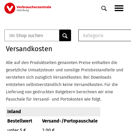
Direkt
Navig
zum
aktiv
Inhalt
Kategorie
0
Veranstaltungen
E-Book (PDF)
Versandkosten
Elemente
Musterbrief (RTF)
E-Broschüre (PDF
Alle auf den Produktseiten genannten Preise enthalten die
Checklisten (PDF)
gesetzliche Umsatzsteuer und sonstige Preisbestandteile und
Broschüre
verstehen sich zuzüglich Versandkosten.
Bei Downloads
Buch
entstehen selbstverständlich keine Versandkosten.
Für die
Lieferung von gedruckten Ratgebern berechnen wir eine
Pauschale für Versand- und Portokosten wie folgt.
Inland
Bestellwert
Versand-/Portopauschale
unter 5 €
2,00 €