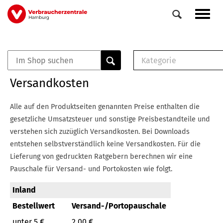
Direkt
Navig
zum
aktiv
Inhalt
Kategorie
0
Veranstaltungen
E-Book (PDF)
Versandkosten
Elemente
Musterbrief (RTF)
E-Broschüre (PDF
Alle auf den Produktseiten genannten Preise enthalten die
Checklisten (PDF)
gesetzliche Umsatzsteuer und sonstige Preisbestandteile und
Broschüre
verstehen sich zuzüglich Versandkosten.
Bei Downloads
Buch
entstehen selbstverständlich keine Versandkosten.
Für die
Lieferung von gedruckten Ratgebern berechnen wir eine
Pauschale für Versand- und Portokosten wie folgt.
Inland
Bestellwert
Versand-/Portopauschale
unter 5 €
2,00 €