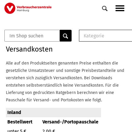
Direkt
Navig
zum
aktiv
Inhalt
Kategorie
0
Veranstaltungen
E-Book (PDF)
Versandkosten
Elemente
Musterbrief (RTF)
E-Broschüre (PDF
Alle auf den Produktseiten genannten Preise enthalten die
Checklisten (PDF)
gesetzliche Umsatzsteuer und sonstige Preisbestandteile und
Broschüre
verstehen sich zuzüglich Versandkosten.
Bei Downloads
Buch
entstehen selbstverständlich keine Versandkosten.
Für die
Lieferung von gedruckten Ratgebern berechnen wir eine
Pauschale für Versand- und Portokosten wie folgt.
Inland
Bestellwert
Versand-/Portopauschale
unter 5 €
2,00 €