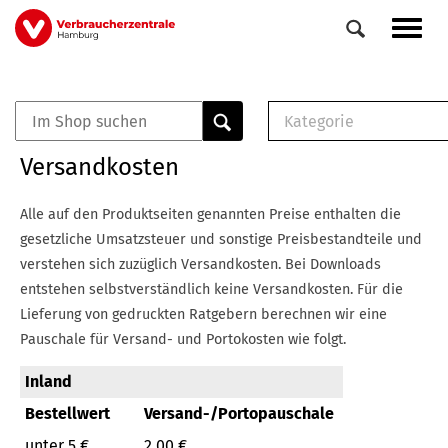
Direkt
Navig
zum
aktiv
Inhalt
Kategorie
0
Veranstaltungen
E-Book (PDF)
Versandkosten
Elemente
Musterbrief (RTF)
E-Broschüre (PDF
Alle auf den Produktseiten genannten Preise enthalten die
Checklisten (PDF)
gesetzliche Umsatzsteuer und sonstige Preisbestandteile und
Broschüre
verstehen sich zuzüglich Versandkosten.
Bei Downloads
Buch
entstehen selbstverständlich keine Versandkosten.
Für die
Lieferung von gedruckten Ratgebern berechnen wir eine
Pauschale für Versand- und Portokosten wie folgt.
Inland
Bestellwert
Versand-/Portopauschale
unter 5 €
2,00 €