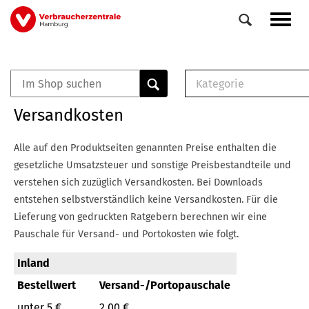
Direkt
Navig
zum
aktiv
Inhalt
Kategorie
0
Veranstaltungen
E-Book (PDF)
Versandkosten
Elemente
Musterbrief (RTF)
E-Broschüre (PDF
Alle auf den Produktseiten genannten Preise enthalten die
Checklisten (PDF)
gesetzliche Umsatzsteuer und sonstige Preisbestandteile und
Broschüre
verstehen sich zuzüglich Versandkosten.
Bei Downloads
Buch
entstehen selbstverständlich keine Versandkosten.
Für die
Lieferung von gedruckten Ratgebern berechnen wir eine
Pauschale für Versand- und Portokosten wie folgt.
Inland
Bestellwert
Versand-/Portopauschale
unter 5 €
2,00 €