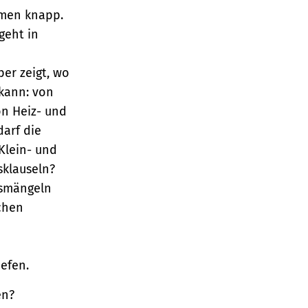
äumen knapp.
geht in
er zeigt, wo
kann: von
n Heiz- und
arf die
Klein- und
sklauseln?
gsmängeln
chen
iefen.
en?