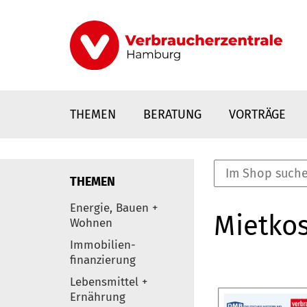
Direkt
zum
Inhalt
THEMEN
BERATUNG
VORTRÄGE
THEMEN
nstaltungen
Energie, Bauen +
Mietkos
0
Wohnen
Elemente
Immobilien-
finanzierung
Lebensmittel +
Ernährung