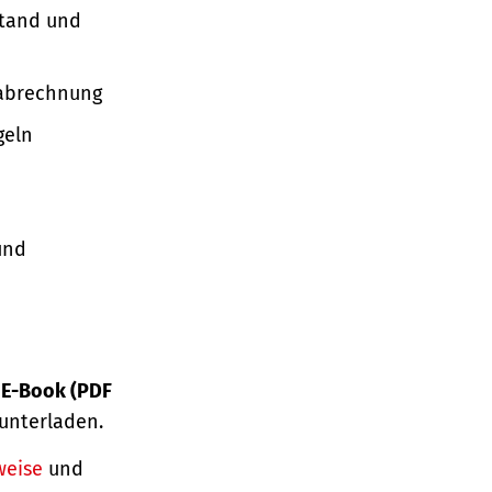
stand und
nabrechnung
geln
und
s
E-Book (PDF
unterladen.
weise
und