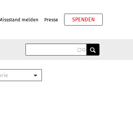
SPENDEN
Missstand melden
Presse
Meta
orie
Book (PDF)
terbrief (RTF)
roschüre (PDF)
cklisten (PDF)
oschüre
ch