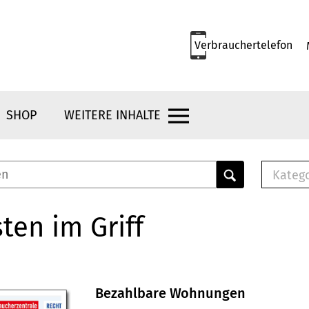
Verbrauchertelefon
SHOP
WEITERE INHALTE
Kateg
E-
Mus
ten im Griff
E-B
Che
Br
Bu
Bezahlbare Wohnungen