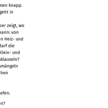
äumen knapp.
geht in
er zeigt, wo
kann: von
n Heiz- und
arf die
Klein- und
sklauseln?
gsmängeln
chen
iefen.
en?