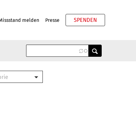
SPENDEN
Missstand melden
Presse
Meta
orie
Book (PDF)
terbrief (RTF)
roschüre (PDF)
cklisten (PDF)
oschüre
ch