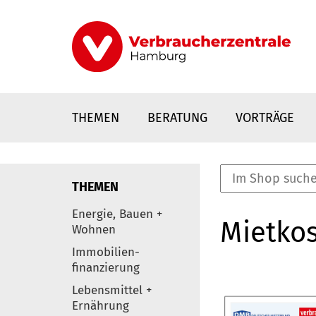
Direkt
zum
Inhalt
THEMEN
BERATUNG
VORTRÄGE
THEMEN
nstaltungen
Energie, Bauen +
Mietkos
0
Wohnen
Elemente
Immobilien-
finanzierung
Lebensmittel +
Ernährung