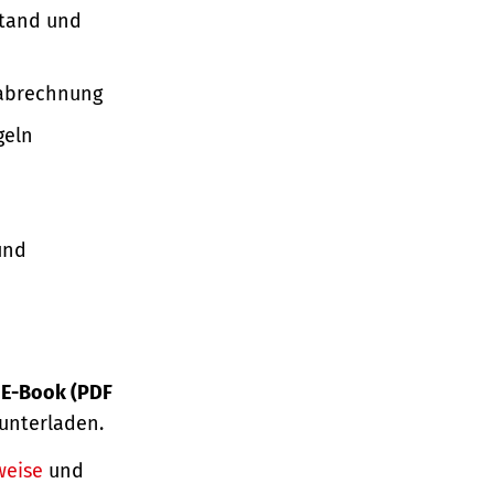
stand und
nabrechnung
geln
und
s
E-Book (PDF
unterladen.
weise
und