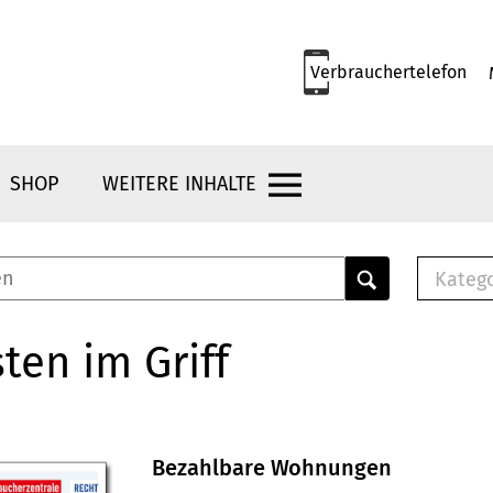
Verbrauchertelefon
SHOP
WEITERE INHALTE
Kateg
E-
Mus
ten im Griff
E-B
Che
Br
Bu
Bezahlbare Wohnungen