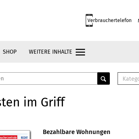
Verbrauchertelefon
SHOP
WEITERE INHALTE
Kateg
E-
Mus
ten im Griff
E-B
Che
Br
Bu
Bezahlbare Wohnungen