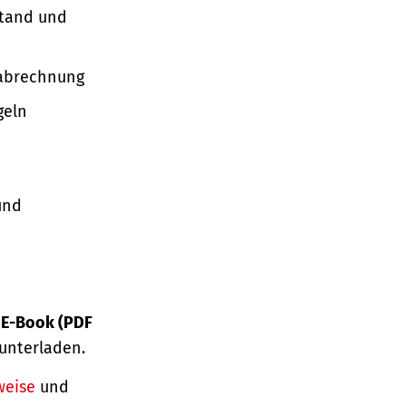
stand und
nabrechnung
geln
und
s
E-Book (PDF
unterladen.
weise
und