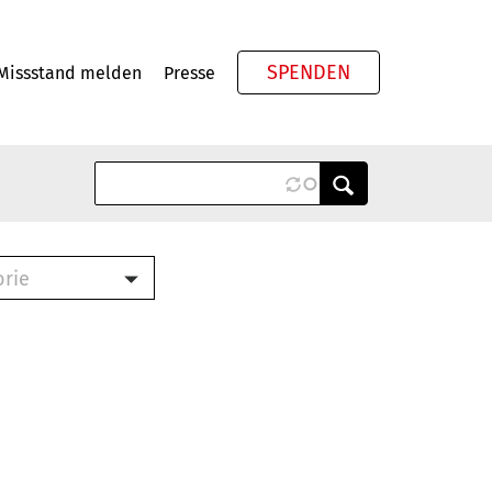
SPENDEN
Missstand melden
Presse
Meta
orie
Book (PDF)
terbrief (RTF)
roschüre (PDF)
cklisten (PDF)
oschüre
ch