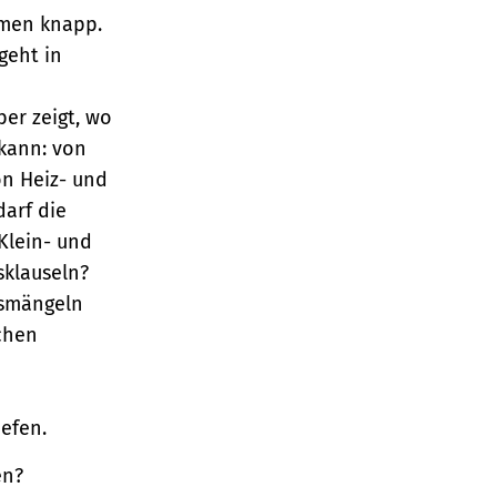
äumen knapp.
geht in
er zeigt, wo
kann: von
n Heiz- und
arf die
Klein- und
sklauseln?
gsmängeln
chen
iefen.
en?