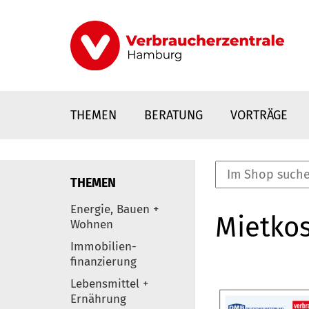
Direkt
zum
Inhalt
THEMEN
BERATUNG
VORTRÄGE
THEMEN
nstaltungen
Energie, Bauen +
Mietkos
0
Wohnen
Elemente
Immobilien-
finanzierung
Lebensmittel +
Ernährung