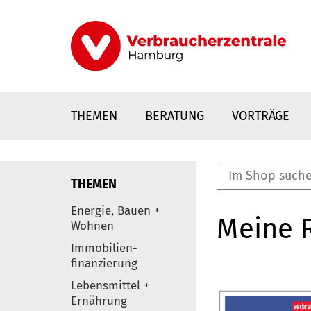
Direkt
zum
Inhalt
THEMEN
BERATUNG
VORTRÄGE
THEMEN
nstaltungen
Energie, Bauen +
Meine 
0
Wohnen
Elemente
Immobilien-
finanzierung
Lebensmittel +
Ernährung