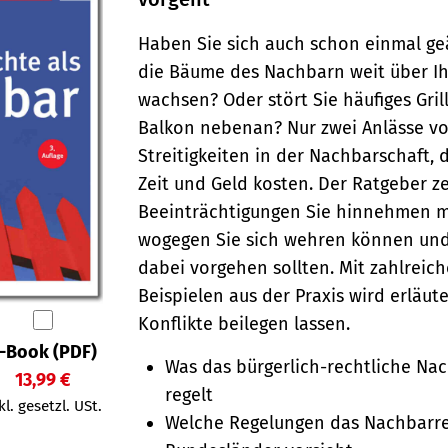
Haben Sie sich auch schon einmal geä
die Bäume des Nachbarn weit über I
wachsen? Oder stört Sie häufiges Gri
Balkon nebenan? Nur zwei Anlässe vo
Streitigkeiten in der Nachbarschaft, 
Zeit und Geld kosten. Der Ratgeber ze
Beein­träch­ti­gungen Sie hin­nehmen 
wogegen Sie sich wehren können und
dabei vorgehen sollten. Mit zahlreic
Beispielen aus der Praxis wird erläute
Konflikte beilegen lassen.
-Book (PDF)
Was das bürgerlich-rechtliche Na
13,99 €
regelt
kl. gesetzl. USt.
Welche Regelungen das Nachbarre