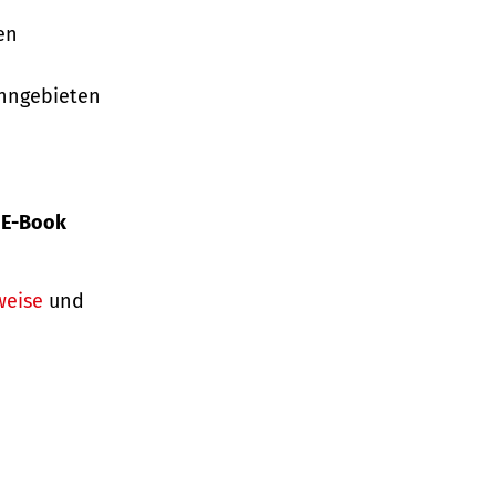
en
ohngebieten
s
E-Book
weise
und