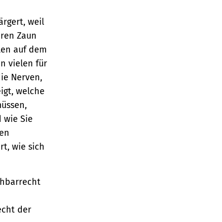
rgert, weil
hren Zaun
llen auf dem
n vielen für
die Nerven,
igt, welche
müssen,
 wie Sie
hen
rt, wie sich
chbarrecht
cht der