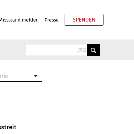
SPENDEN
Missstand melden
Presse
Meta
orie
Book (PDF)
terbrief (RTF)
roschüre (PDF)
cklisten (PDF)
oschüre
ch
streit