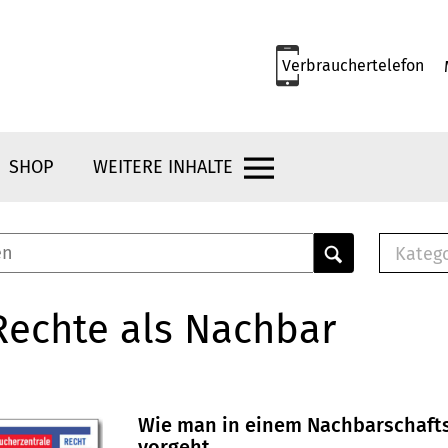
Verbrauchertelefon
SHOP
WEITERE INHALTE
Kateg
E-
Mus
Rechte als Nachbar
E-B
Che
Br
Bu
Wie man in einem Nachbarschafts
vorgeht