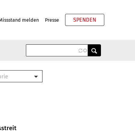
SPENDEN
Missstand melden
Presse
Meta
orie
Book (PDF)
terbrief (RTF)
roschüre (PDF)
cklisten (PDF)
oschüre
ch
streit