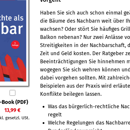
Haben Sie sich auch schon einmal geä
die Bäume des Nachbarn weit über I
wachsen? Oder stört Sie häufiges Gri
Balkon nebenan? Nur zwei Anlässe vo
Streitigkeiten in der Nachbarschaft, 
Zeit und Geld kosten. Der Ratgeber ze
Beein­träch­ti­gungen Sie hin­nehmen 
wogegen Sie sich wehren können und
dabei vorgehen sollten. Mit zahlreic
Beispielen aus der Praxis wird erläute
Konflikte beilegen lassen.
-Book (PDF)
Was das bürgerlich-rechtliche Na
13,99 €
regelt
kl. gesetzl. USt.
Welche Regelungen das Nachbarre