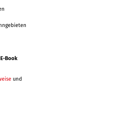
en
ohngebieten
s
E-Book
weise
und