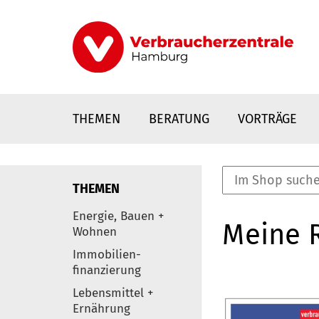
Direkt
zum
Inhalt
THEMEN
BERATUNG
VORTRÄGE
THEMEN
nstaltungen
Energie, Bauen +
Meine 
0
Wohnen
Elemente
Immobilien-
finanzierung
Lebensmittel +
Ernährung