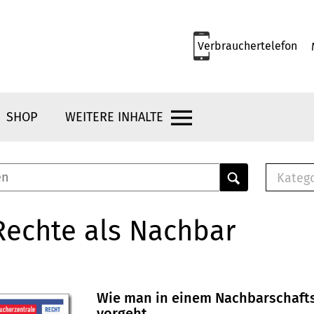
Verbrauchertelefon
SHOP
WEITERE INHALTE
Kateg
E-
Mus
Rechte als Nachbar
E-B
Che
Br
Bu
Wie man in einem Nachbarschafts
vorgeht