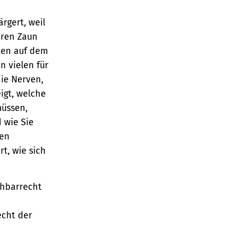
rgert, weil
hren Zaun
llen auf dem
n vielen für
die Nerven,
igt, welche
müssen,
 wie Sie
hen
rt, wie sich
chbarrecht
cht der