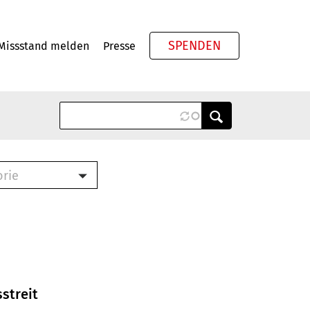
SPENDEN
Missstand melden
Presse
Meta
orie
Book (PDF)
terbrief (RTF)
roschüre (PDF)
cklisten (PDF)
oschüre
ch
streit