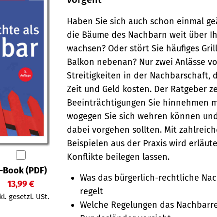
Haben Sie sich auch schon einmal geä
die Bäume des Nachbarn weit über I
wachsen? Oder stört Sie häufiges Gri
Balkon nebenan? Nur zwei Anlässe vo
Streitigkeiten in der Nachbarschaft, 
Zeit und Geld kosten. Der Ratgeber ze
Beein­träch­ti­gungen Sie hin­nehmen 
wogegen Sie sich wehren können und
dabei vorgehen sollten. Mit zahlreic
Beispielen aus der Praxis wird erläute
Konflikte beilegen lassen.
-Book (PDF)
Was das bürgerlich-rechtliche Na
13,99 €
regelt
kl. gesetzl. USt.
Welche Regelungen das Nachbarre