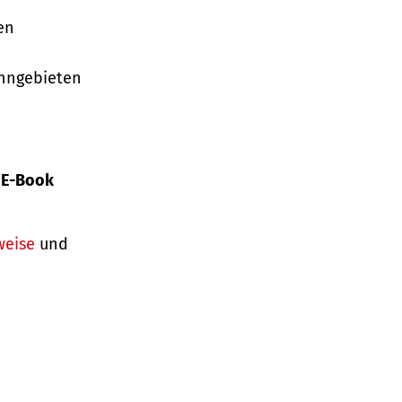
en
ohngebieten
s
E-Book
weise
und