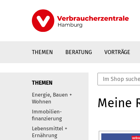
Direkt
zum
Inhalt
THEMEN
BERATUNG
VORTRÄGE
THEMEN
nstaltungen
Energie, Bauen +
Meine 
0
Wohnen
Elemente
Immobilien-
finanzierung
Lebensmittel +
Ernährung