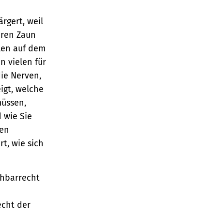
rgert, weil
hren Zaun
llen auf dem
n vielen für
die Nerven,
igt, welche
müssen,
 wie Sie
hen
rt, wie sich
chbarrecht
cht der