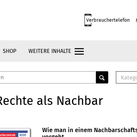
Verbrauchertelefon
SHOP
WEITERE INHALTE
Kateg
E-
Mus
Rechte als Nachbar
E-B
Che
Br
Bu
Wie man in einem Nachbarschafts
vorgeht