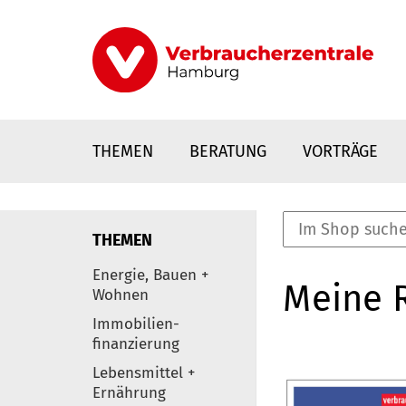
Direkt
zum
Inhalt
THEMEN
BERATUNG
VORTRÄGE
THEMEN
nstaltungen
Energie, Bauen +
Meine 
0
Wohnen
Elemente
Immobilien-
finanzierung
Lebensmittel +
Ernährung