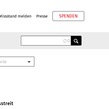
SPENDEN
Missstand melden
Presse
Meta
orie
Book (PDF)
terbrief (RTF)
roschüre (PDF)
cklisten (PDF)
oschüre
ch
streit