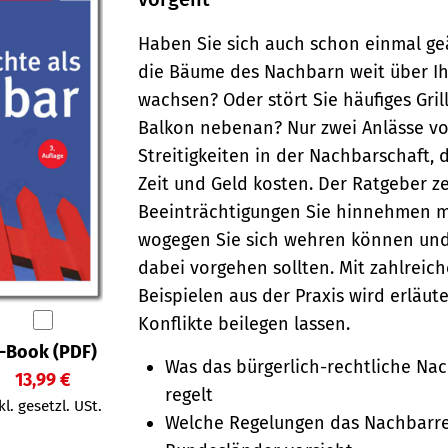
Haben Sie sich auch schon einmal geä
die Bäume des Nachbarn weit über I
wachsen? Oder stört Sie häufiges Gri
Balkon nebenan? Nur zwei Anlässe vo
Streitigkeiten in der Nachbarschaft, 
Zeit und Geld kosten. Der Ratgeber ze
Beein­träch­ti­gungen Sie hin­nehmen 
wogegen Sie sich wehren können und
dabei vorgehen sollten. Mit zahlreic
Beispielen aus der Praxis wird erläute
Konflikte beilegen lassen.
-Book (PDF)
Was das bürgerlich-rechtliche Na
13,99 €
regelt
kl. gesetzl. USt.
Welche Regelungen das Nachbarre