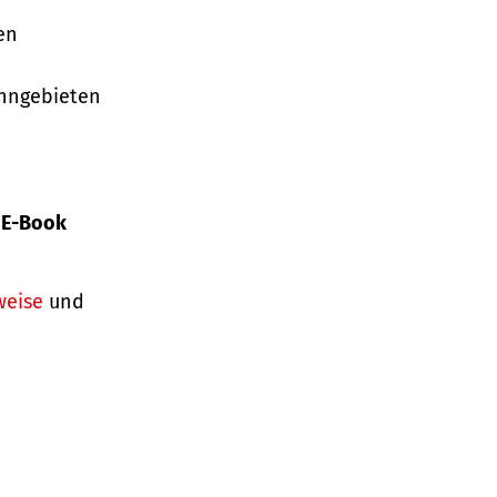
en
ohngebieten
s
E-Book
weise
und