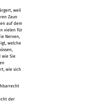
rgert, weil
hren Zaun
llen auf dem
n vielen für
die Nerven,
igt, welche
müssen,
 wie Sie
hen
rt, wie sich
chbarrecht
cht der