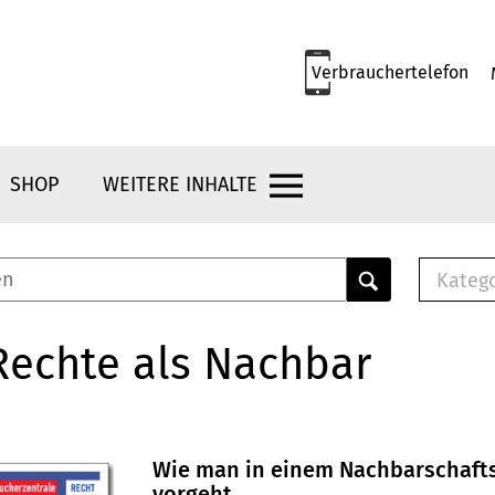
Verbrauchertelefon
SHOP
WEITERE INHALTE
Kateg
E-
Mus
Rechte als Nachbar
E-B
Che
Br
Bu
Wie man in einem Nachbarschafts
vorgeht