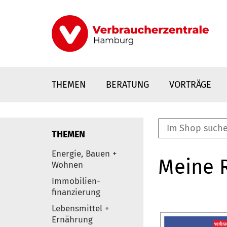
Direkt
zum
Inhalt
THEMEN
BERATUNG
VORTRÄGE
THEMEN
nstaltungen
Energie, Bauen +
Meine 
0
Wohnen
Elemente
Immobilien-
finanzierung
Lebensmittel +
Ernährung