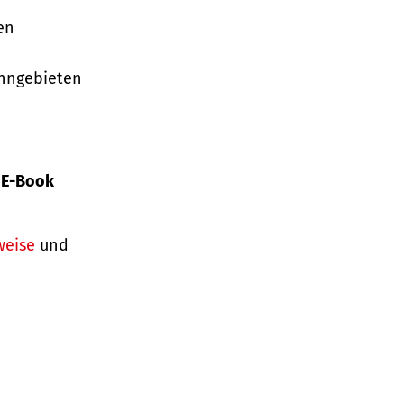
en
ohngebieten
s
E-Book
weise
und