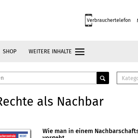
Verbrauchertelefon
SHOP
WEITERE INHALTE
Kateg
E-
Mus
Rechte als Nachbar
E-B
Che
Br
Bu
Wie man in einem Nachbarschafts
vorgeht