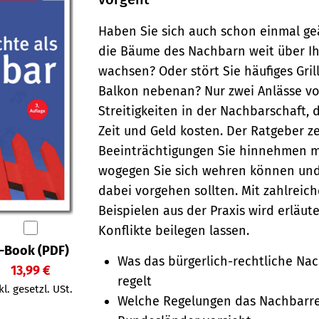
Haben Sie sich auch schon einmal geä
die Bäume des Nachbarn weit über I
wachsen? Oder stört Sie häufiges Gri
Balkon nebenan? Nur zwei Anlässe vo
Streitigkeiten in der Nachbarschaft, 
Zeit und Geld kosten. Der Ratgeber ze
Beein­träch­ti­gungen Sie hin­nehmen 
wogegen Sie sich wehren können und
dabei vorgehen sollten. Mit zahlreic
Beispielen aus der Praxis wird erläute
Konflikte beilegen lassen.
-Book (PDF)
Was das bürgerlich-rechtliche Na
13,99 €
regelt
kl. gesetzl. USt.
Welche Regelungen das Nachbarre