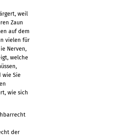
rgert, weil
hren Zaun
llen auf dem
n vielen für
die Nerven,
igt, welche
müssen,
 wie Sie
hen
rt, wie sich
chbarrecht
cht der