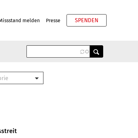
SPENDEN
Missstand melden
Presse
Meta
orie
Book (PDF)
terbrief (RTF)
roschüre (PDF)
cklisten (PDF)
oschüre
ch
streit