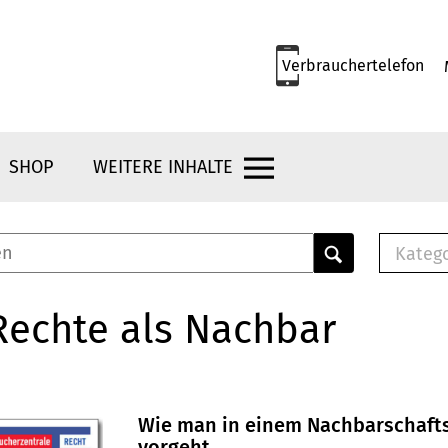
Verbrauchertelefon
SHOP
WEITERE INHALTE
Kateg
E-
Mus
Rechte als Nachbar
E-B
Che
Br
Bu
Wie man in einem Nachbarschafts
vorgeht