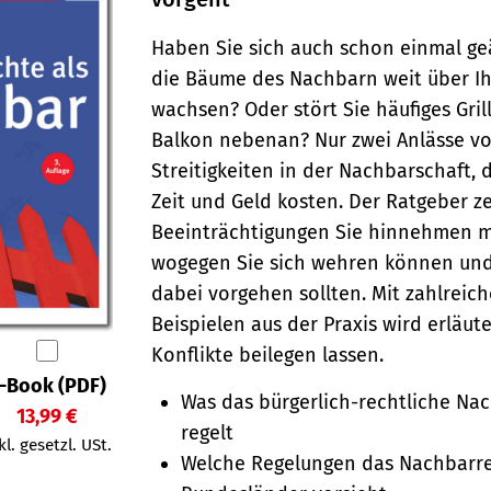
Haben Sie sich auch schon einmal geä
die Bäume des Nachbarn weit über I
wachsen? Oder stört Sie häufiges Gri
Balkon nebenan? Nur zwei Anlässe vo
Streitigkeiten in der Nachbarschaft, 
Zeit und Geld kosten. Der Ratgeber ze
Beein­träch­ti­gungen Sie hin­nehmen 
wogegen Sie sich wehren können und
dabei vorgehen sollten. Mit zahlreic
Beispielen aus der Praxis wird erläute
Konflikte beilegen lassen.
-Book (PDF)
Was das bürgerlich-rechtliche Na
13,99 €
regelt
kl. gesetzl. USt.
Welche Regelungen das Nachbarre