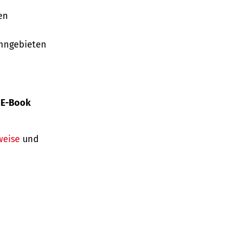
en
ohngebieten
s
E-Book
weise
und