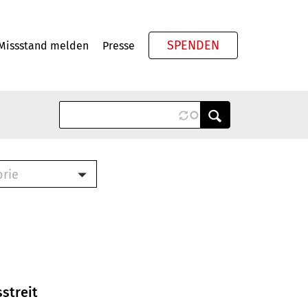
SPENDEN
Missstand melden
Presse
Meta
orie
Book (PDF)
terbrief (RTF)
roschüre (PDF)
cklisten (PDF)
oschüre
ch
streit