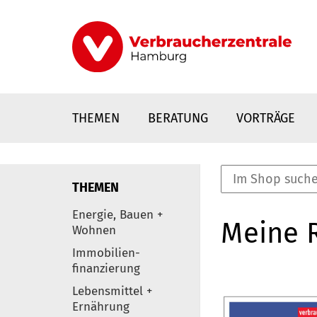
Direkt
zum
Inhalt
THEMEN
BERATUNG
VORTRÄGE
THEMEN
nstaltungen
Energie, Bauen +
Meine 
0
Wohnen
Elemente
Immobilien-
finanzierung
Lebensmittel +
Ernährung