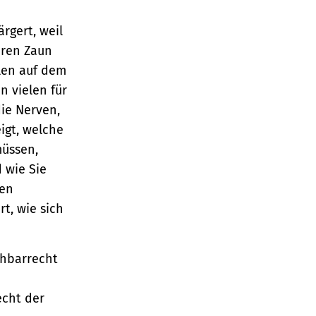
rgert, weil
hren Zaun
llen auf dem
n vielen für
die Nerven,
igt, welche
müssen,
 wie Sie
hen
rt, wie sich
chbarrecht
cht der