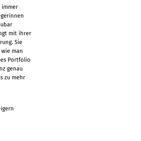
d immer
legerinnen
aubar
gt mit ihrer
rung. Sie
, wie man
es Portfolio
anz genau
fos zu mehr
eigern