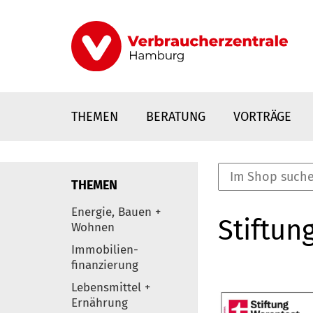
Direkt
zum
Inhalt
THEMEN
BERATUNG
VORTRÄGE
THEMEN
nstaltungen
Energie, Bauen +
Stiftun
0
Wohnen
Elemente
Immobilien-
finanzierung
Lebensmittel +
Ernährung