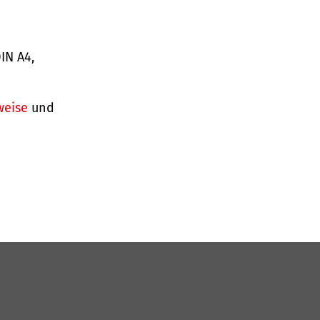
IN A4,
weise
und