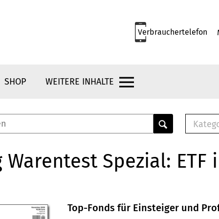
Verbrauchertelefon
SHOP
WEITERE INHALTE
Kateg
E-
Mus
g Warentest Spezial: ETF 
E-B
Che
Br
Bu
Top-Fonds für Einsteiger und Prof