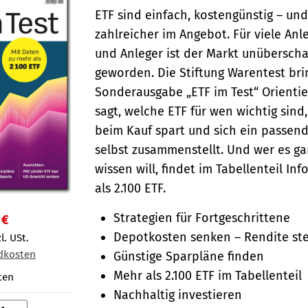
ETF sind einfach, kostengünstig – un
zahlreicher im Angebot. Für viele An
und Anleger ist der Markt unübersch
geworden. Die Stiftung Warentest brin
Sonderausgabe „ETF im Test“ Orientie
sagt, welche ETF für wen wichtig sind
beim Kauf spart und sich ein passend
selbst zusammenstellt. Und wer es g
wissen will, findet im Tabellenteil In
als 2.100 ETF.
Strategien für Fortgeschrittene
 €
Depotkosten senken – Rendite st
l. USt.
dkosten
Günstige Sparpläne finden
Mehr als 2.100 ETF im Tabellenteil
ten
Nachhaltig investieren