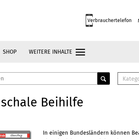
Verbrauchertelefon
SHOP
WEITERE INHALTE
Kateg
E-
Mus
schale Beihilfe
E-B
Che
Br
Bu
In einigen Bundesländern können Be