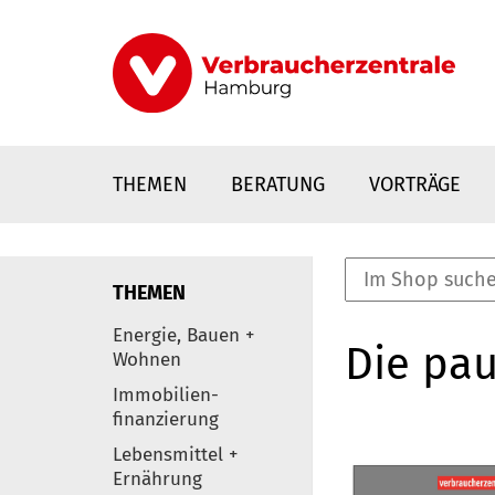
Direkt
zum
Inhalt
THEMEN
BERATUNG
VORTRÄGE
THEMEN
nstaltungen
Energie, Bauen +
Die pau
0
Wohnen
Elemente
Immobilien-
finanzierung
Lebensmittel +
Ernährung