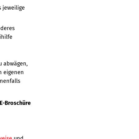
 jeweilige
nderes
hilfe
au abwägen,
n eigenen
nenfalls
E-Broschüre
weise
und