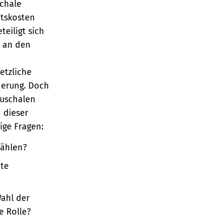
schale
itskosten
teiligt sich
t an den
etzliche
herung. Doch
auschalen
n dieser
ige Fragen:
wählen?
hte
Wahl der
e Rolle?