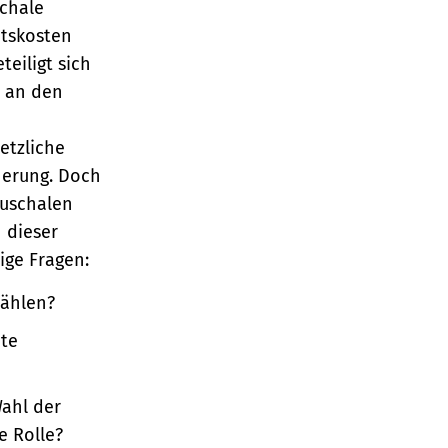
schale
itskosten
teiligt sich
t an den
etzliche
herung. Doch
auschalen
n dieser
ige Fragen:
wählen?
hte
Wahl der
e Rolle?