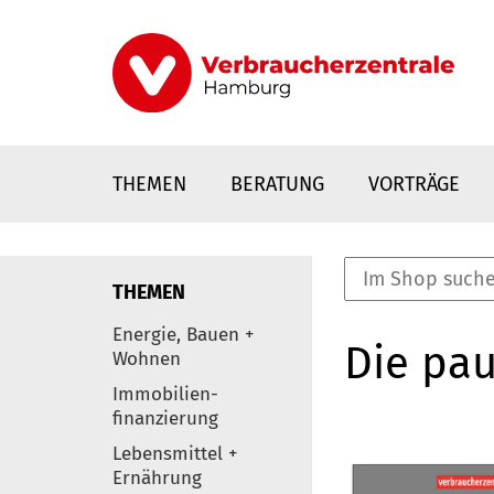
Direkt
zum
Inhalt
THEMEN
BERATUNG
VORTRÄGE
THEMEN
nstaltungen
Energie, Bauen +
Die pau
0
Wohnen
Elemente
Immobilien-
finanzierung
Lebensmittel +
Ernährung