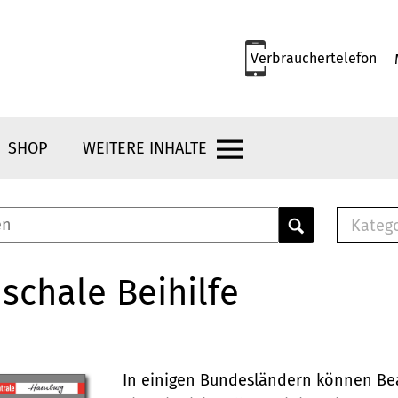
Verbrauchertelefon
SHOP
WEITERE INHALTE
Kateg
E-
Mus
schale Beihilfe
E-B
Che
Br
Bu
In einigen Bundesländern können Be