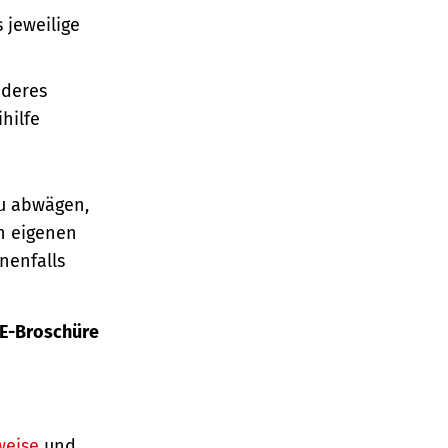
 jeweilige
nderes
hilfe
au abwägen,
n eigenen
nenfalls
E-Broschüre
weise
und