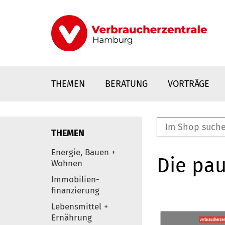
Direkt
zum
Inhalt
THEMEN
BERATUNG
VORTRÄGE
THEMEN
nstaltungen
Energie, Bauen +
Die pau
0
Wohnen
Elemente
Immobilien-
finanzierung
Lebensmittel +
Ernährung