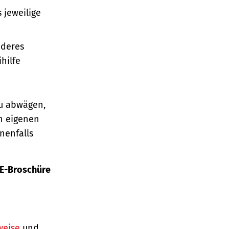
 jeweilige
nderes
hilfe
au abwägen,
n eigenen
nenfalls
E-Broschüre
weise
und