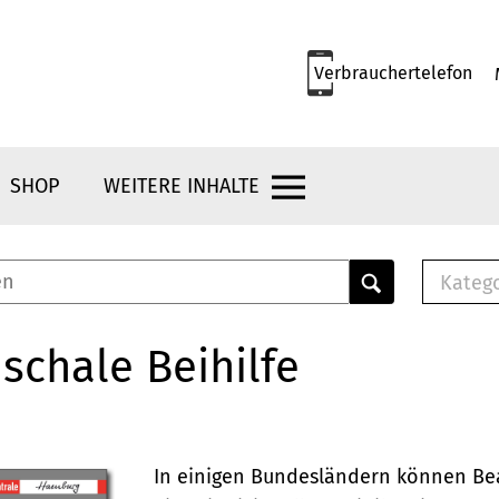
Verbrauchertelefon
SHOP
WEITERE INHALTE
Kateg
E-
Mus
schale Beihilfe
E-B
Che
Br
Bu
In einigen Bundesländern können Be