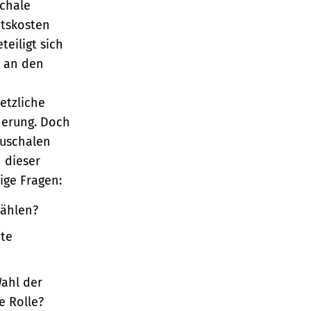
schale
itskosten
teiligt sich
t an den
etzliche
herung. Doch
auschalen
n dieser
ige Fragen:
wählen?
hte
Wahl der
e Rolle?