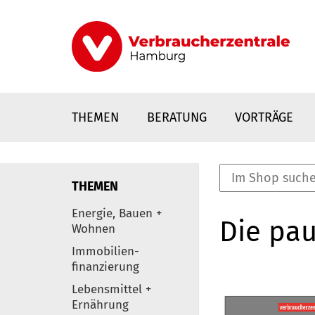
Direkt
zum
Inhalt
THEMEN
BERATUNG
VORTRÄGE
THEMEN
nstaltungen
Energie, Bauen +
Die pau
0
Wohnen
Elemente
Immobilien-
finanzierung
Lebensmittel +
Ernährung