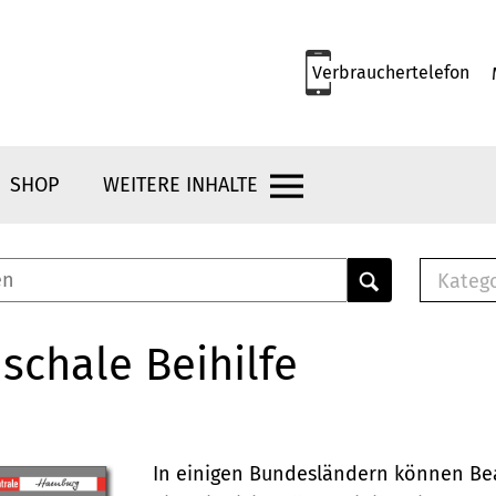
Verbrauchertelefon
SHOP
WEITERE INHALTE
Kateg
E-
Mus
schale Beihilfe
E-B
Che
Br
Bu
In einigen Bundesländern können Be