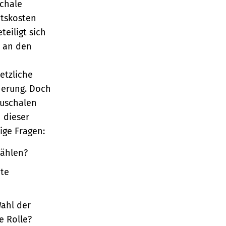
schale
itskosten
teiligt sich
t an den
etzliche
herung. Doch
auschalen
n dieser
ige Fragen:
wählen?
hte
Wahl der
e Rolle?