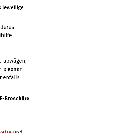
 jeweilige
nderes
hilfe
au abwägen,
n eigenen
nenfalls
E-Broschüre
weise
und