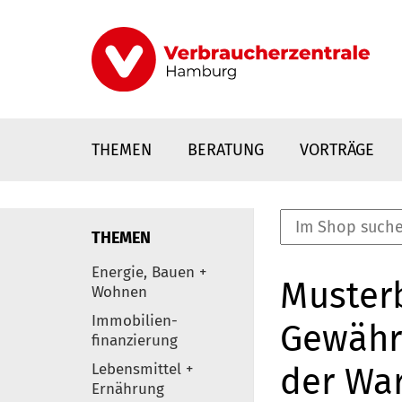
Direkt
zum
Inhalt
THEMEN
BERATUNG
VORTRÄGE
THEMEN
nstaltungen
Energie, Bauen +
Muster
0
Wohnen
Elemente
Immobilien-
Gewähr
finanzierung
Lebensmittel +
der Wa
Ernährung