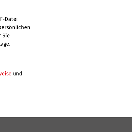
TF-Datei
persönlichen
 Sie
lage.
weise
und