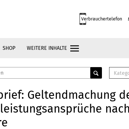
Verbrauchertelefon
SHOP
WEITERE INHALTE
Kateg
E-
Mus
brief: Geltendmachung d
E-B
leistungsansprüche nach
Che
Br
re
Bu