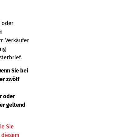
 oder
en
m Verkäufer
ung
terbrief.
enn Sie bei
er zwölf
r oder
er geltend
ie Sie
n diesem