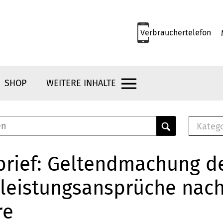
Verbrauchertelefon
SHOP
WEITERE INHALTE
Kateg
E-
Mus
brief: Geltendmachung d
E-B
leistungsansprüche nach
Che
Br
re
Bu