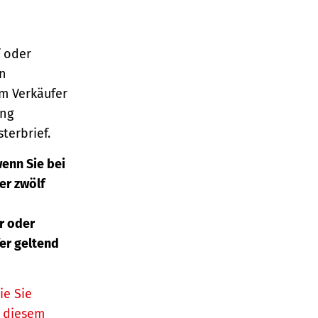
 oder
en
m Verkäufer
ung
terbrief.
enn Sie bei
er zwölf
r oder
er geltend
ie Sie
n diesem