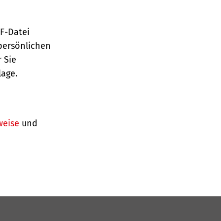
TF-Datei
persönlichen
 Sie
lage.
weise
und