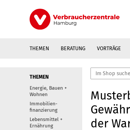
Direkt
zum
Inhalt
THEMEN
BERATUNG
VORTRÄGE
THEMEN
nstaltungen
Energie, Bauen +
Muster
0
Wohnen
Elemente
Immobilien-
Gewähr
finanzierung
Lebensmittel +
der Wa
Ernährung