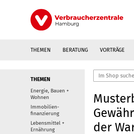
Direkt
zum
Inhalt
THEMEN
BERATUNG
VORTRÄGE
THEMEN
nstaltungen
Energie, Bauen +
Muster
0
Wohnen
Elemente
Immobilien-
Gewähr
finanzierung
Lebensmittel +
der Wa
Ernährung