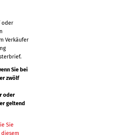
 oder
en
m Verkäufer
ung
terbrief.
enn Sie bei
er zwölf
r oder
er geltend
ie Sie
n diesem