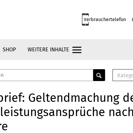
Verbrauchertelefon
SHOP
WEITERE INHALTE
Kateg
E-
Mus
brief: Geltendmachung d
E-B
leistungsansprüche nach
Che
Br
re
Bu