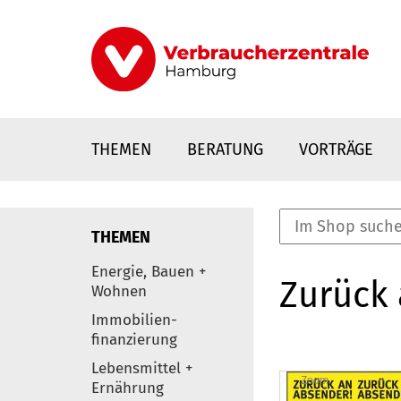
Direkt
zum
Inhalt
THEMEN
BERATUNG
VORTRÄGE
THEMEN
nstaltungen
Energie, Bauen +
Zurück 
0
Wohnen
Elemente
Immobilien-
finanzierung
Lebensmittel +
Zoom
Ernährung