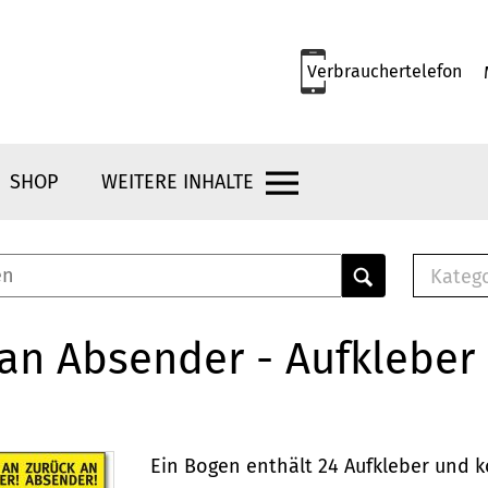
Verbrauchertelefon
SHOP
WEITERE INHALTE
Kateg
E-
Mus
an Absender - Aufkleber
E-B
Che
Br
Bu
Ein Bogen enthält 24 Aufkleber und k