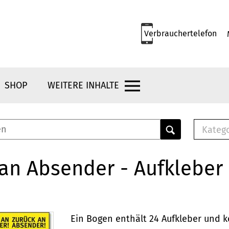
Verbrauchertelefon
SHOP
WEITERE INHALTE
Kateg
E-
Mus
an Absender - Aufkleber
E-B
Che
Br
Bu
Ein Bogen enthält 24 Aufkleber und k