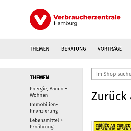
Direkt
zum
Inhalt
THEMEN
BERATUNG
VORTRÄGE
THEMEN
nstaltungen
Energie, Bauen +
Zurück 
0
Wohnen
Elemente
Immobilien-
finanzierung
Lebensmittel +
Zoom
Ernährung