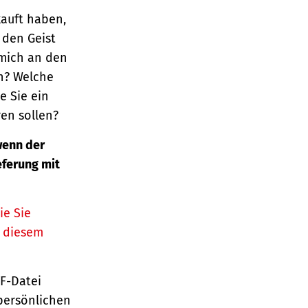
kauft haben,
 den Geist
 mich an den
n? Welche
e Sie ein
en sollen?
enn der
eferung mit
ie Sie
n diesem
TF-Datei
persönlichen