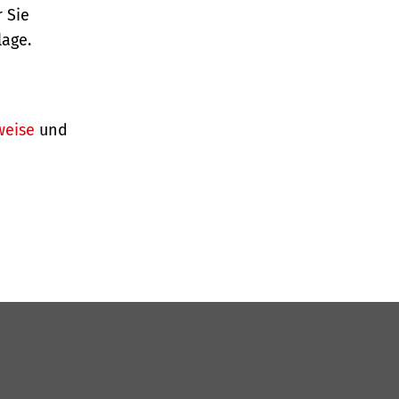
 Sie
lage.
weise
und