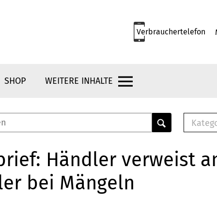
Verbrauchertelefon
SHOP
WEITERE INHALTE
Kateg
E-
Mus
rief: Händler verweist a
E-B
ler bei Mängeln
Che
Br
Bu