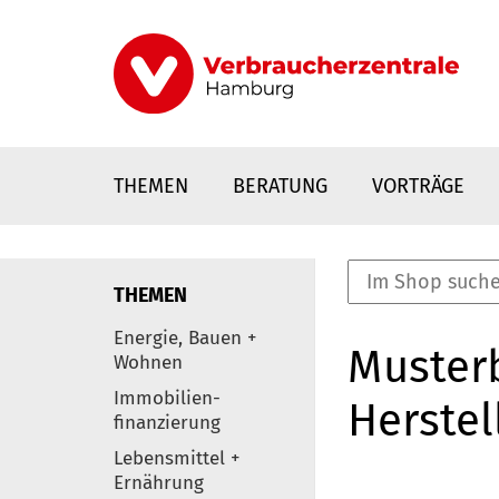
Direkt
zum
Inhalt
THEMEN
BERATUNG
VORTRÄGE
THEMEN
nstaltungen
Energie, Bauen +
Musterb
0
Wohnen
Elemente
Immobilien-
Herstel
finanzierung
Lebensmittel +
Ernährung