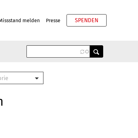
SPENDEN
Missstand melden
Presse
Meta
orie
Book (PDF)
terbrief (RTF)
n
roschüre (PDF)
cklisten (PDF)
oschüre
ch