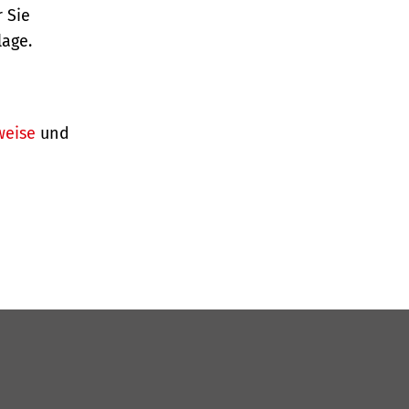
 Sie
lage.
weise
und