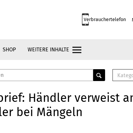
Verbrauchertelefon
SHOP
WEITERE INHALTE
Kateg
E-
Mus
rief: Händler verweist a
E-B
ler bei Mängeln
Che
Br
Bu