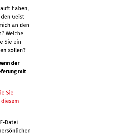
kauft haben,
 den Geist
 mich an den
n? Welche
e Sie ein
en sollen?
enn der
eferung mit
ie Sie
n diesem
TF-Datei
persönlichen