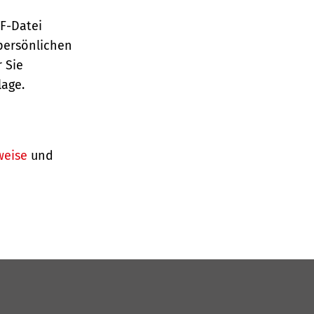
TF-Datei
persönlichen
 Sie
lage.
weise
und