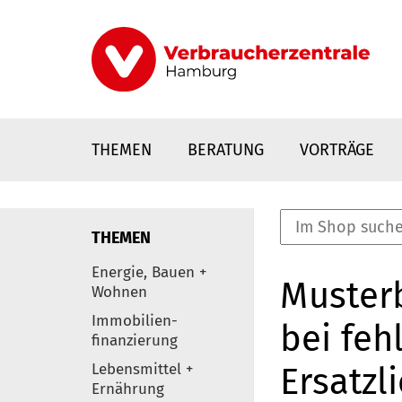
Direkt
zum
Inhalt
THEMEN
BERATUNG
VORTRÄGE
THEMEN
nstaltungen
Energie, Bauen +
Musterb
0
Wohnen
Elemente
Immobilien-
bei feh
finanzierung
Lebensmittel +
Ersatzl
Ernährung