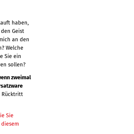
kauft haben,
 den Geist
 mich an den
n? Welche
e Sie ein
en sollen?
enn zweimal
Ersatzware
 Rücktritt
ie Sie
n diesem