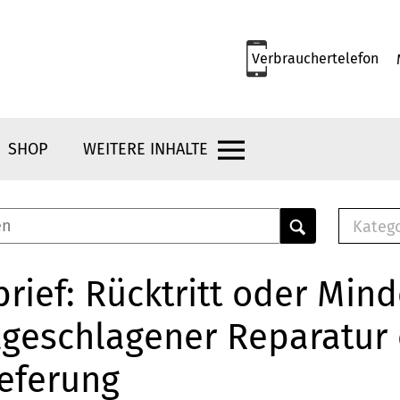
Verbrauchertelefon
SHOP
WEITERE INHALTE
Kateg
E-
Mus
rief: Rücktritt oder Min
E-B
lgeschlagener Reparatur
Che
Br
ieferung
Bu