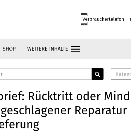
Verbrauchertelefon
SHOP
WEITERE INHALTE
Kateg
E-
Mus
rief: Rücktritt oder Min
E-B
lgeschlagener Reparatur
Che
Br
ieferung
Bu