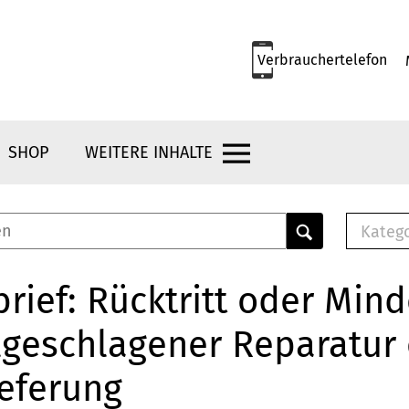
Verbrauchertelefon
SHOP
WEITERE INHALTE
Kateg
E-
Mus
rief: Rücktritt oder Min
E-B
lgeschlagener Reparatur
Che
Br
ieferung
Bu