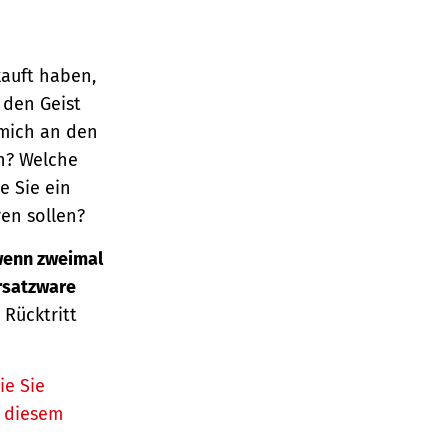
kauft haben,
 den Geist
 mich an den
n? Welche
e Sie ein
en sollen?
enn zweimal
Ersatzware
 Rücktritt
ie Sie
n diesem