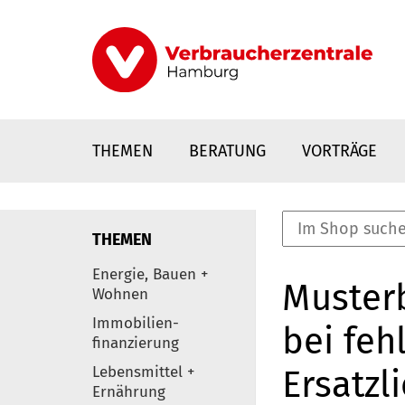
Direkt
zum
Inhalt
THEMEN
BERATUNG
VORTRÄGE
THEMEN
nstaltungen
Energie, Bauen +
Musterb
0
Wohnen
Elemente
Immobilien-
bei feh
finanzierung
Lebensmittel +
Ersatzl
Ernährung