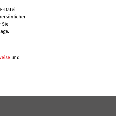
TF-Datei
persönlichen
 Sie
lage.
weise
und