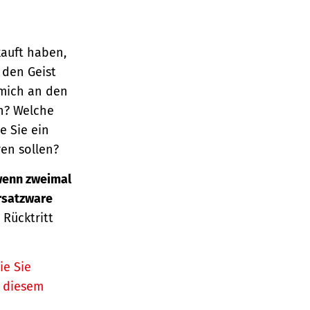
kauft haben,
 den Geist
 mich an den
n? Welche
e Sie ein
en sollen?
enn zweimal
Ersatzware
 Rücktritt
ie Sie
n diesem