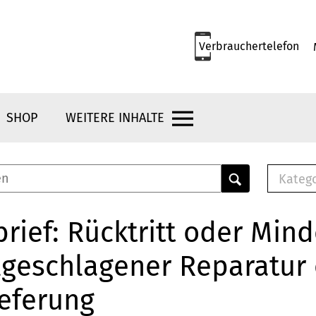
Verbrauchertelefon
SHOP
WEITERE INHALTE
Kateg
E-
Mus
rief: Rücktritt oder Min
E-B
lgeschlagener Reparatur
Che
Br
ieferung
Bu