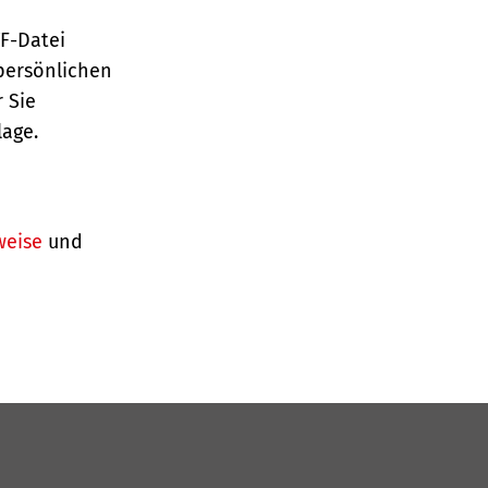
TF-Datei
persönlichen
 Sie
lage.
weise
und