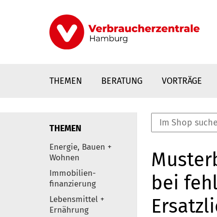
Direkt
zum
Inhalt
THEMEN
BERATUNG
VORTRÄGE
THEMEN
nstaltungen
Energie, Bauen +
Musterb
0
Wohnen
Elemente
Immobilien-
bei feh
finanzierung
Lebensmittel +
Ersatzl
Ernährung