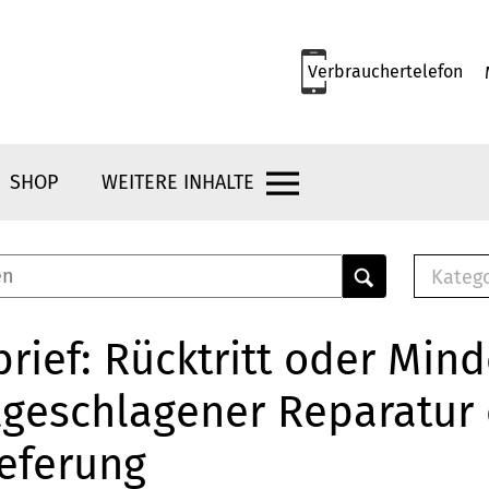
Verbrauchertelefon
SHOP
WEITERE INHALTE
Kateg
E-
Mus
rief: Rücktritt oder Min
E-B
lgeschlagener Reparatur
Che
Br
ieferung
Bu