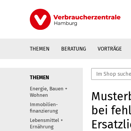
Direkt
zum
Inhalt
THEMEN
BERATUNG
VORTRÄGE
THEMEN
nstaltungen
Energie, Bauen +
Musterb
0
Wohnen
Elemente
Immobilien-
bei feh
finanzierung
Lebensmittel +
Ersatzl
Ernährung