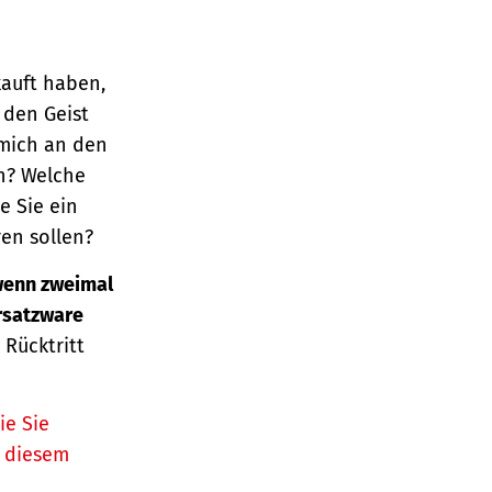
kauft haben,
 den Geist
 mich an den
n? Welche
e Sie ein
en sollen?
enn zweimal
Ersatzware
 Rücktritt
ie Sie
n diesem