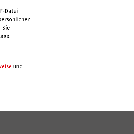
TF-Datei
persönlichen
 Sie
lage.
weise
und