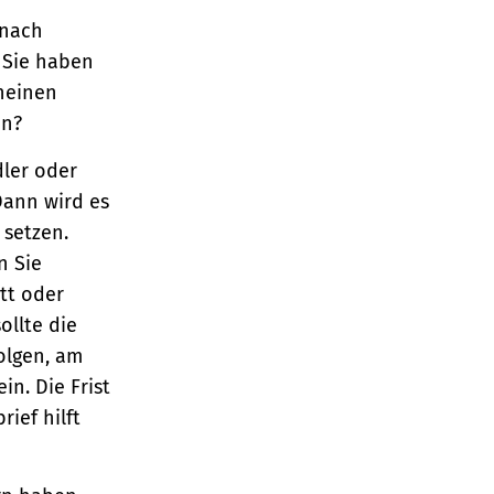
 nach
 Sie haben
heinen
in?
dler oder
Dann wird es
 setzen.
n Sie
tt oder
ollte die
folgen, am
n. Die Frist
ief hilft