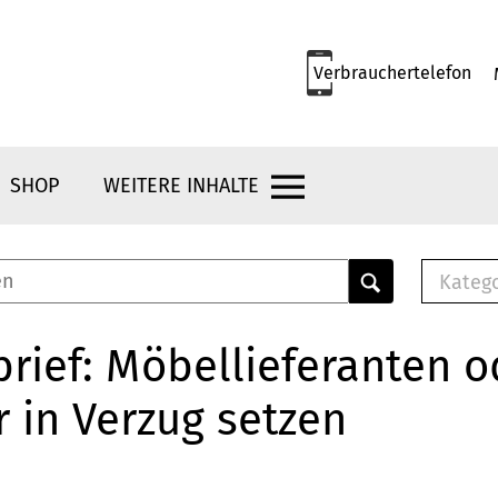
Verbrauchertelefon
SHOP
WEITERE INHALTE
Kateg
E-
Mus
rief: Möbellieferanten o
E-B
 in Verzug setzen
Che
Br
Bu