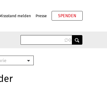
SPENDEN
Missstand melden
Presse
Meta
orie
Book (PDF)
terbrief (RTF)
der
roschüre (PDF)
cklisten (PDF)
oschüre
ch