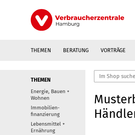
Direkt
zum
Inhalt
THEMEN
BERATUNG
VORTRÄGE
THEMEN
nstaltungen
Energie, Bauen +
Musterb
0
Wohnen
Elemente
Immobilien-
Händler
finanzierung
Lebensmittel +
Ernährung