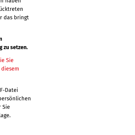
ern haben
ücktreten
r das bringt
m
g zu setzen.
ie Sie
n diesem
TF-Datei
persönlichen
 Sie
lage.