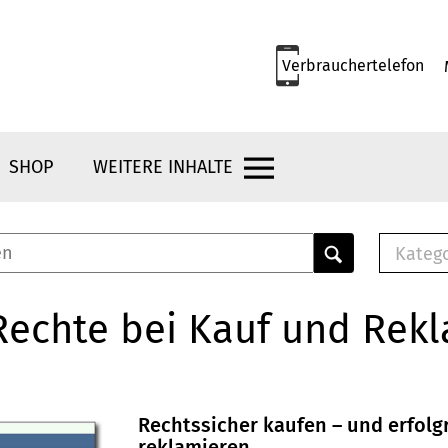
Verbrauchertelefon
SHOP
WEITERE INHALTE
Kateg
E-
Mus
Rechte bei Kauf und Rek
E-B
Che
Br
Bu
Rechtssicher kaufen – und erfolg
reklamieren