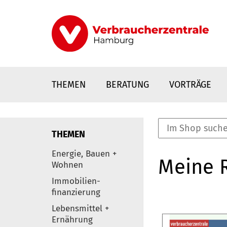
Direkt
zum
Inhalt
THEMEN
BERATUNG
VORTRÄGE
THEMEN
nstaltungen
Energie, Bauen +
Meine 
0
Wohnen
Elemente
Immobilien-
finanzierung
Lebensmittel +
Ernährung