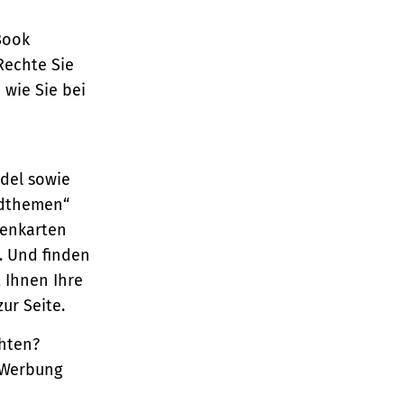
Book
Rechte Sie
wie Sie bei
del sowie
ndthemen“
denkarten
. Und finden
t Ihnen Ihre
ur Seite.
hten?
 Werbung