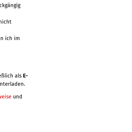
ückgängig
nicht
n ich im
eßlich als
E-
nterladen.
weise
und