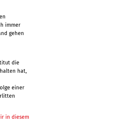
den
och immer
Land gehen
titut die
halten hat,
olge einer
litten
ir in diesem