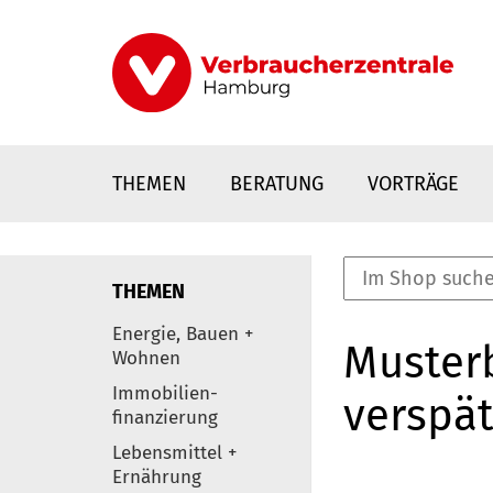
Direkt
zum
Inhalt
THEMEN
BERATUNG
VORTRÄGE
THEMEN
nstaltungen
Energie, Bauen +
Musterb
0
Wohnen
Elemente
Immobilien-
verspät
finanzierung
Lebensmittel +
Ernährung