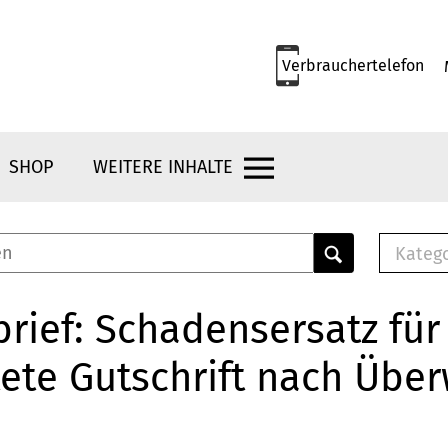
Verbrauchertelefon
SHOP
WEITERE INHALTE
Kateg
E-
Mus
rief: Schadensersatz für
E-B
ete Gutschrift nach Übe
Che
Br
Bu