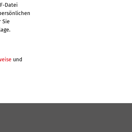
TF-Datei
persönlichen
 Sie
lage.
weise
und