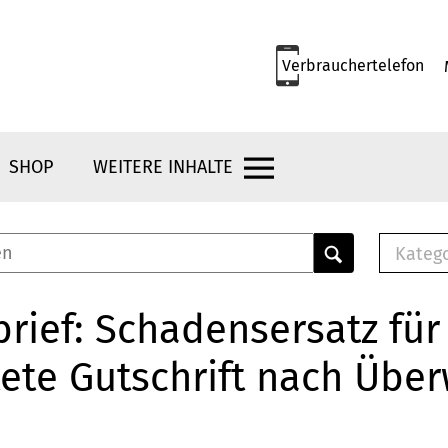
Verbrauchertelefon
SHOP
WEITERE INHALTE
Kateg
E-
Mus
rief: Schadensersatz für
E-B
ete Gutschrift nach Übe
Che
Br
Bu