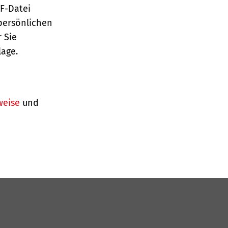
TF-Datei
persönlichen
 Sie
lage.
weise
und