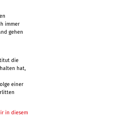
den
och immer
Land gehen
titut die
halten hat,
olge einer
litten
ir in diesem