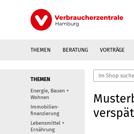
Direkt
zum
Inhalt
THEMEN
BERATUNG
VORTRÄGE
THEMEN
nstaltungen
Energie, Bauen +
Musterb
0
Wohnen
Elemente
Immobilien-
verspät
finanzierung
Lebensmittel +
Ernährung