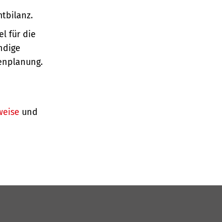
tbilanz.
l für die
ndige
enplanung.
weise
und