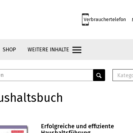
Verbrauchertelefon
SHOP
WEITERE INHALTE
Kateg
E-
Mus
ushaltsbuch
E-B
Che
Br
Bu
Erfolgreiche und effiziente
Haushaltsführung