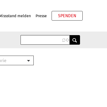
SPENDEN
Missstand melden
Presse
Meta
orie
Book (PDF)
terbrief (RTF)
roschüre (PDF)
cklisten (PDF)
oschüre
ch