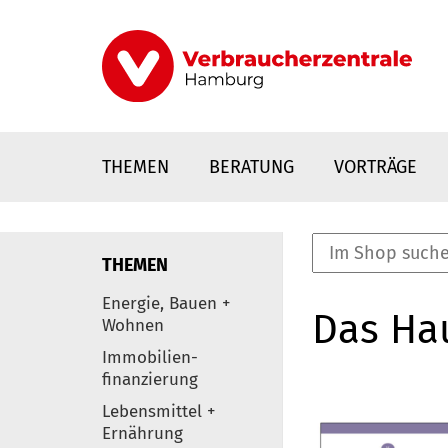
Direkt
zum
Inhalt
THEMEN
BERATUNG
VORTRÄGE
THEMEN
nstaltungen
Energie, Bauen +
Das Ha
0
Wohnen
Elemente
Immobilien-
finanzierung
Lebensmittel +
Ernährung