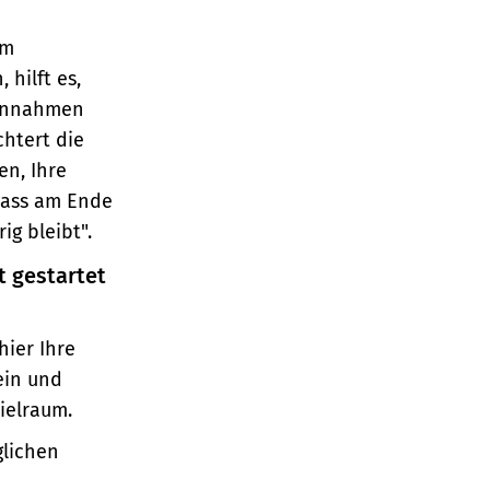
em
hilft es,
Einnahmen
htert die
en, Ihre
dass am Ende
ig bleibt".
t gestartet
hier Ihre
ein und
pielraum.
glichen