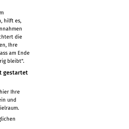
em
hilft es,
Einnahmen
htert die
en, Ihre
dass am Ende
ig bleibt".
t gestartet
hier Ihre
ein und
pielraum.
glichen