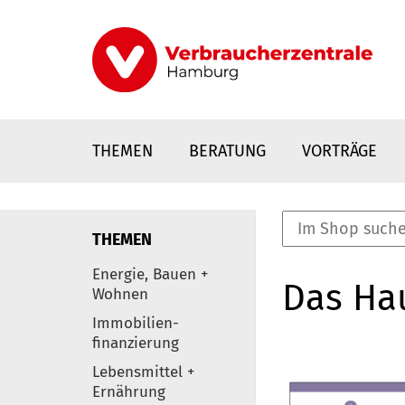
Direkt
zum
Inhalt
THEMEN
BERATUNG
VORTRÄGE
THEMEN
nstaltungen
Energie, Bauen +
Das Ha
0
Wohnen
Elemente
Immobilien-
finanzierung
Lebensmittel +
Ernährung