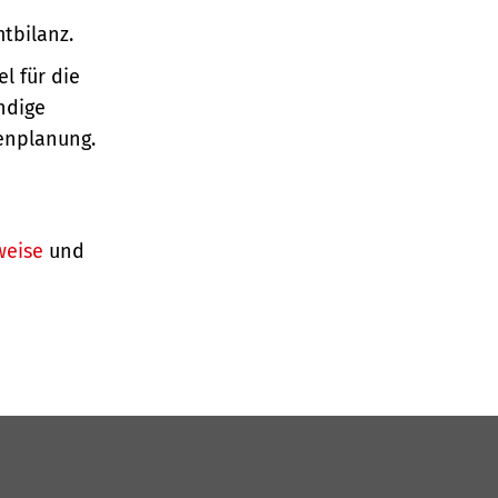
tbilanz.
l für die
ndige
enplanung.
weise
und