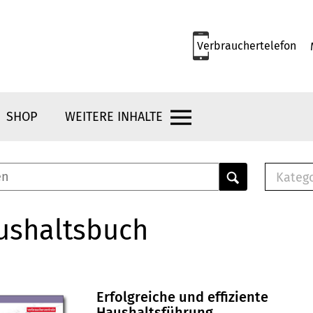
Verbrauchertelefon
SHOP
WEITERE INHALTE
Kateg
E-
Mus
ushaltsbuch
E-B
Che
Br
Bu
Erfolgreiche und effiziente
Haushaltsführung