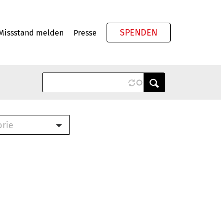
SPENDEN
Missstand melden
Presse
Meta
orie
Book (PDF)
terbrief (RTF)
roschüre (PDF)
cklisten (PDF)
oschüre
ch