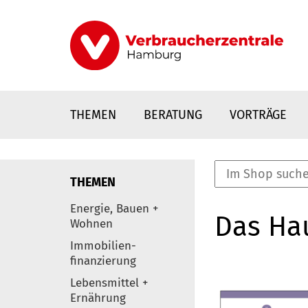
Direkt
zum
Inhalt
THEMEN
BERATUNG
VORTRÄGE
THEMEN
nstaltungen
Energie, Bauen +
Das Ha
0
Wohnen
Elemente
Immobilien-
finanzierung
Lebensmittel +
Ernährung