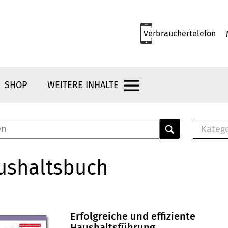
Verbrauchertelefon
SHOP
WEITERE INHALTE
Kateg
E-
Mus
ushaltsbuch
E-B
Che
Br
Bu
Erfolgreiche und effiziente
Haushaltsführung