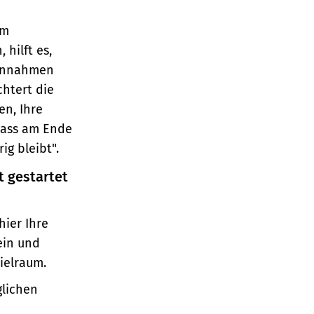
em
hilft es,
Einnahmen
htert die
en, Ihre
dass am Ende
ig bleibt".
t gestartet
hier Ihre
ein und
pielraum.
glichen