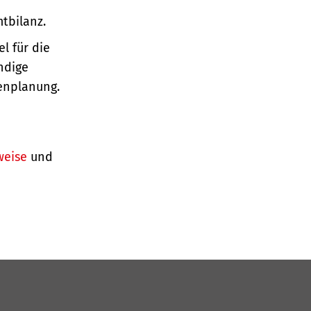
tbilanz.
l für die
ndige
enplanung.
weise
und