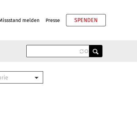
SPENDEN
Missstand melden
Presse
Meta
orie
Book (PDF)
terbrief (RTF)
roschüre (PDF)
cklisten (PDF)
oschüre
ch