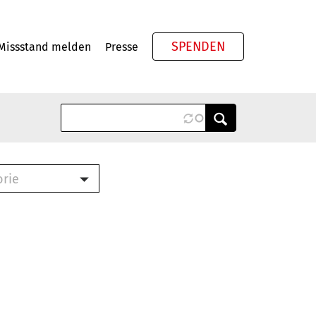
SPENDEN
Missstand melden
Presse
Meta
orie
Book (PDF)
terbrief (RTF)
roschüre (PDF)
cklisten (PDF)
oschüre
ch