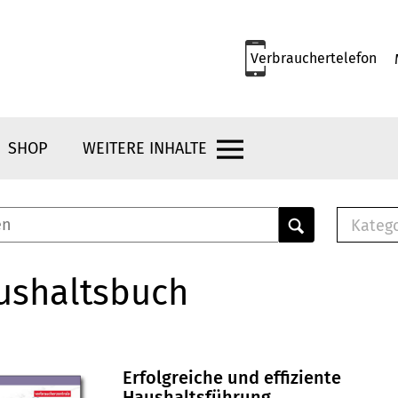
Verbrauchertelefon
SHOP
WEITERE INHALTE
Kateg
E-
Mus
ushaltsbuch
E-B
Che
Br
Bu
Erfolgreiche und effiziente
Haushaltsführung