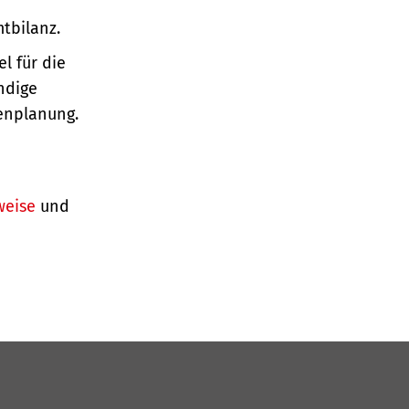
tbilanz.
l für die
ndige
enplanung.
weise
und