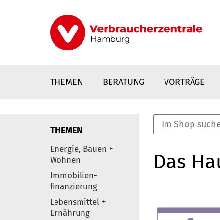
Direkt
zum
Inhalt
THEMEN
BERATUNG
VORTRÄGE
THEMEN
nstaltungen
Energie, Bauen +
Das Ha
0
Wohnen
Elemente
Immobilien-
finanzierung
Lebensmittel +
Ernährung