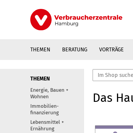
Direkt
zum
Inhalt
THEMEN
BERATUNG
VORTRÄGE
THEMEN
nstaltungen
Energie, Bauen +
Das Ha
0
Wohnen
Elemente
Immobilien-
finanzierung
Lebensmittel +
Ernährung