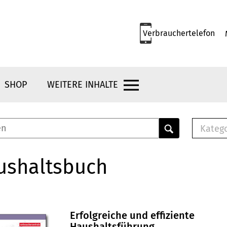
Verbrauchertelefon
SHOP
WEITERE INHALTE
Kateg
E-
Mus
ushaltsbuch
E-B
Che
Br
Bu
Erfolgreiche und effiziente
Haushaltsführung