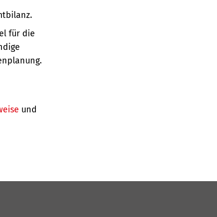
tbilanz.
l für die
ndige
enplanung.
weise
und