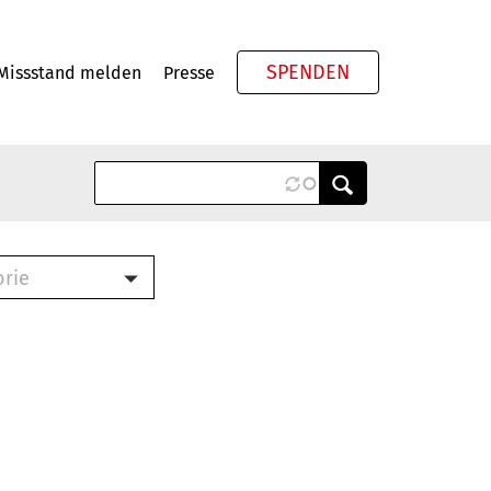
SPENDEN
Missstand melden
Presse
Meta
orie
Book (PDF)
terbrief (RTF)
roschüre (PDF)
cklisten (PDF)
oschüre
ch