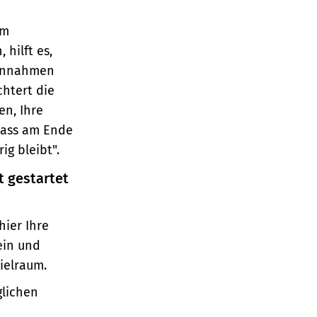
em
hilft es,
Einnahmen
htert die
en, Ihre
dass am Ende
ig bleibt".
t gestartet
hier Ihre
ein und
pielraum.
glichen